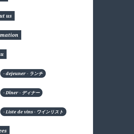
ut us
omation
nu
- dejeuner - ランチ
- Dîner - ディナー
- Liste de vins - ワインリスト
ees