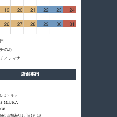
19
20
21
22
23
24
26
27
28
29
30
31
日
チのみ
チ／ディナー
店舗案内
レストラン
ust MIURA
038
海市西熱海町1丁目19-43