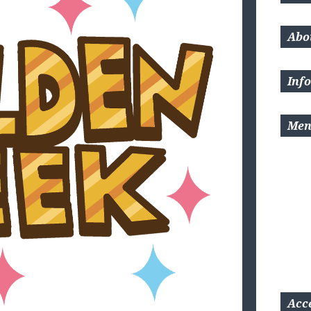
Abo
Inf
Me
Acc